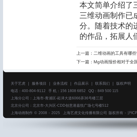
本文简单介绍了
三维动画制作已
分。随着技术的
的作品，拓展人
上一篇：
二维动画的工具有哪些
下一篇：
Mg动画报价相对于全
关于艺虎
|
服务项目
|
业务流程
|
作品展示
|
联系我们
|
版权声明
电话：400-804-9112 手 机：156 1808 6852 QQ：849 500 115
上海分公司：上海市-青浦区-崧泽大道6066弄36号楼三层
北京分公司：北京市-大兴区-CDD创意港嘉悦广场七号楼512
上海动画制作
© 2008 - 2025
上海艺虎文化传播有限公司
版权所有 -
沪ICP