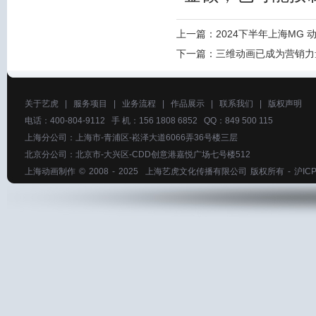
上一篇：
2024下半年上海MG
下一篇：
三维动画已成为营销力
关于艺虎
|
服务项目
|
业务流程
|
作品展示
|
联系我们
|
版权声明
电话：400-804-9112 手 机：156 1808 6852 QQ：849 500 115
上海分公司：上海市-青浦区-崧泽大道6066弄36号楼三层
北京分公司：北京市-大兴区-CDD创意港嘉悦广场七号楼512
上海动画制作
© 2008 - 2025
上海艺虎文化传播有限公司
版权所有 -
沪ICP