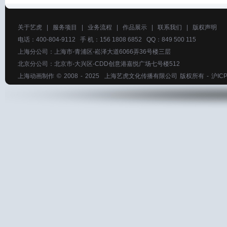
关于艺虎
|
服务项目
|
业务流程
|
作品展示
|
联系我们
|
版权声明
电话：400-804-9112 手 机：156 1808 6852 QQ：849 500 115
上海分公司：上海市-青浦区-崧泽大道6066弄36号楼三层
北京分公司：北京市-大兴区-CDD创意港嘉悦广场七号楼512
上海动画制作
© 2008 - 2025
上海艺虎文化传播有限公司
版权所有 -
沪ICP