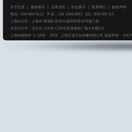
关于艺虎
|
服务项目
|
业务流程
|
作品展示
|
联系我们
|
版权声明
电话：400-804-9112 手 机：156 1808 6852 QQ：849 500 115
上海分公司：上海市-青浦区-崧泽大道6066弄36号楼三层
北京分公司：北京市-大兴区-CDD创意港嘉悦广场七号楼512
上海动画制作
© 2008 - 2025
上海艺虎文化传播有限公司
版权所有 -
沪ICP