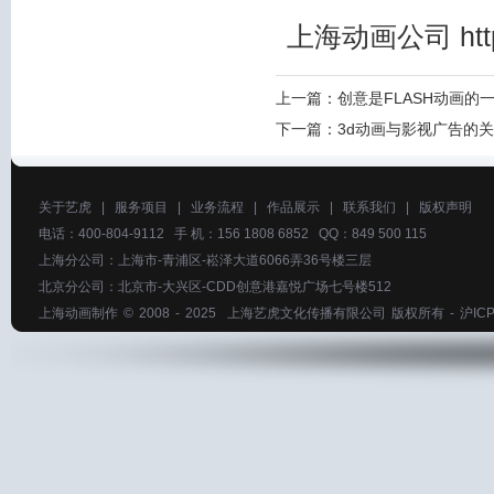
上海动画公司
htt
上一篇：
创意是FLASH动画的
下一篇：
3d动画与影视广告的
关于艺虎
|
服务项目
|
业务流程
|
作品展示
|
联系我们
|
版权声明
电话：400-804-9112 手 机：156 1808 6852 QQ：849 500 115
上海分公司：上海市-青浦区-崧泽大道6066弄36号楼三层
北京分公司：北京市-大兴区-CDD创意港嘉悦广场七号楼512
上海动画制作
© 2008 - 2025
上海艺虎文化传播有限公司
版权所有 -
沪ICP