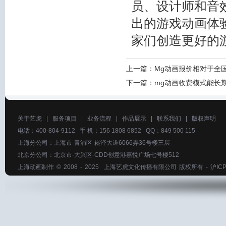
员、设计师和音
出的游戏动画体
家们创造更好的
上一篇：
Mg动画报价相对于全
下一篇：
mg动画收费模式能长
关于艺虎
|
服务项目
|
业务流程
|
作品展示
|
联系我们
|
版权声明
电话：400-804-9112 手 机：156 1808 6852 QQ：849 500 115
上海分公司：上海市-青浦区-崧泽大道6066弄36号楼三层
北京分公司：北京市-大兴区-CDD创意港嘉悦广场七号楼512
上海动画制作
© 2008 - 2025
上海艺虎文化传播有限公司
版权所有 -
沪ICP