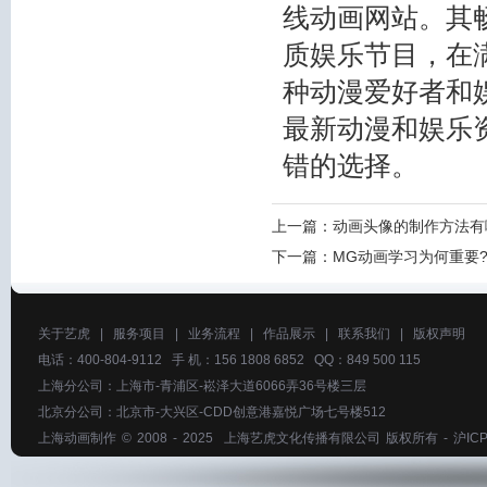
线动画网站。其
质娱乐节目，在
种动漫爱好者和
最新动漫和娱乐
错的选择。
上一篇：
动画头像的制作方法有
下一篇：
MG动画学习为何重要
关于艺虎
|
服务项目
|
业务流程
|
作品展示
|
联系我们
|
版权声明
电话：400-804-9112 手 机：156 1808 6852 QQ：849 500 115
上海分公司：上海市-青浦区-崧泽大道6066弄36号楼三层
北京分公司：北京市-大兴区-CDD创意港嘉悦广场七号楼512
上海动画制作
© 2008 - 2025
上海艺虎文化传播有限公司
版权所有 -
沪ICP