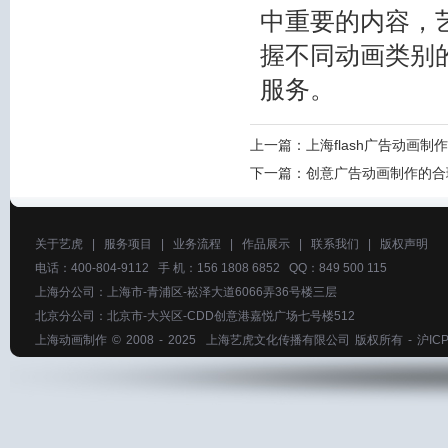
中重要的内容，
握不同动画类别
服务。
上一篇：
上海flash广告动画
下一篇：
创意广告动画制作的合
关于艺虎
|
服务项目
|
业务流程
|
作品展示
|
联系我们
|
版权声明
电话：400-804-9112 手 机：156 1808 6852 QQ：849 500 115
上海分公司：上海市-青浦区-崧泽大道6066弄36号楼三层
北京分公司：北京市-大兴区-CDD创意港嘉悦广场七号楼512
上海动画制作
© 2008 - 2025
上海艺虎文化传播有限公司
版权所有 -
沪ICP