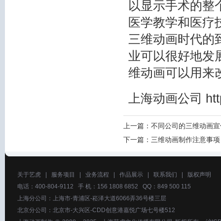
以显示手术的整
医学教学和医疗
三维动画时代的
业可以很好地发
维动画可以用来
上海动画公司
htt
上一篇：
不同公司的三维动画宣
下一篇：
三维动画制作注意事项
关于艺虎
|
服务项目
|
业务流程
|
作品展示
|
联系我们
|
版权声明
电话：400-804-9112 手 机：156 1808 6852 QQ：849 500 115
上海分公司：上海市-青浦区-崧泽大道6066弄36号楼三层
北京分公司：北京市-大兴区-CDD创意港嘉悦广场七号楼512