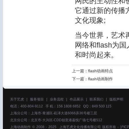
网民的主动性和创
它通过新的传播
文化现象;
当今世界，艺术
网络和flash为
和时尚起来。
上一篇：
flash动画特点
下一篇：
flash动画制作
关于艺虎
|
服务项目
|
业务流程
|
作品展示
|
联系我们
|
版权声明
电话：400-804-9112 手 机：156 1808 6852 QQ：849 500 115
上海分公司：上海市-青浦区-崧泽大道6066弄36号楼三层
北京分公司：北京市-大兴区-CDD创意港嘉悦广场七号楼512
上海动画制作
© 2008 - 2025
上海艺虎文化传播有限公司
版权所有 -
沪ICP