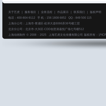
关于艺虎
|
服务项目
|
业务流程
|
作品展示
|
联系我们
|
版权声明
电话：400-804-9112 手 机：156 1808 6852 QQ：849 500 115
上海分公司：上海市-青浦区-崧泽大道6066弄36号楼三层
北京分公司：北京市-大兴区-CDD创意港嘉悦广场七号楼512
上海动画制作
© 2008 - 2025
上海艺虎文化传播有限公司
版权所有 -
沪ICP