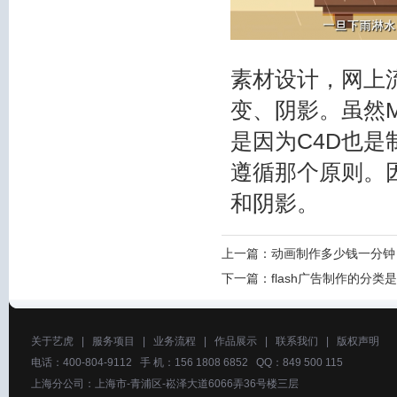
素材设计，网上
变、阴影。虽然
是因为C4D也
遵循那个原则。
和
阴影。
上一篇：
动画制作多少钱一分钟
下一篇：
flash广告制作的分类
关于艺虎
|
服务项目
|
业务流程
|
作品展示
|
联系我们
|
版权声明
电话：400-804-9112 手 机：156 1808 6852 QQ：849 500 115
上海分公司：上海市-青浦区-崧泽大道6066弄36号楼三层