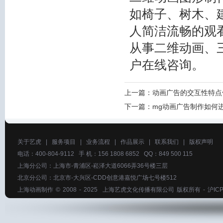
如椅子、树木、
人简洁流畅的观看
从事二维动画、
户在线咨询。
上一篇：
动画广告的交互性特点
下一篇：
mg动画广告制作如何
关于艺虎
|
服务项目
|
业务流程
|
作品展示
|
联系我们
|
版权声明
电话：400-804-9112 手 机：156 1808 6852 QQ：849 500 115
上海分公司：上海市-青浦区-崧泽大道6066弄36号楼三层
北京分公司：北京市-大兴区-CDD创意港嘉悦广场七号楼512
上海动画制作
© 2008 - 2025
上海艺虎文化传播有限公司
版权所有 -
沪ICP