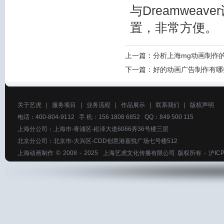
与Dreamwe
置，非常方便。
上一篇：
分析上海mg动画制作
下一篇：
好的动画广告制作有哪
关于艺虎
|
服务项目
|
业务流程
|
作品展示
|
联系我们
|
版权声明
电话：400-804-9112 手 机：156 1808 6852 QQ：849 500 115
上海分公司：上海市-青浦区-崧泽大道6066弄36号楼三层
北京分公司：北京市-大兴区-CDD创意港嘉悦广场七号楼512
上海动画制作
© 2008 - 2025
上海艺虎文化传播有限公司
版权所有 -
沪ICP