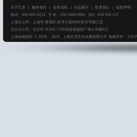
关于艺虎
|
服务项目
|
业务流程
|
作品展示
|
联系我们
|
版权声明
电话：400-804-9112 手 机：156 1808 6852 QQ：849 500 115
上海分公司：上海市-青浦区-崧泽大道6066弄36号楼三层
北京分公司：北京市-大兴区-CDD创意港嘉悦广场七号楼512
上海动画制作
© 2008 - 2025
上海艺虎文化传播有限公司
版权所有 -
沪ICP