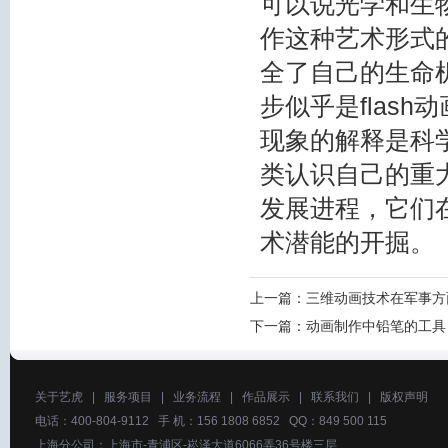
可以说光学和生
作
这种艺术形式
全了自己的生命
步似乎是
flash
现象的解释是科
类认识自己的重
发展进程，它们
术潜能的开掘。
上一篇：
三维动画技术在军事方
下一篇：
动画制作中铅笔的工具
关于艺虎
|
服务项目
|
业务流程
|
作品展示
|
联系我们
|
版权声明
电话：400-804-9112 手 机：156 1808 6852 QQ：849 500 115
上海分公司：上海市-青浦区-崧泽大道6066弄36号楼三层