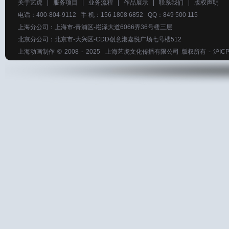
关于艺虎
|
服务项目
|
业务流程
|
作品展示
|
联系我们
|
版权声明
电话：400-804-9112 手 机：156 1808 6852 QQ：849 500 115
上海分公司：上海市-青浦区-崧泽大道6066弄36号楼三层
北京分公司：北京市-大兴区-CDD创意港嘉悦广场七号楼512
上海动画制作
© 2008 - 2025
上海艺虎文化传播有限公司
版权所有 -
沪ICP