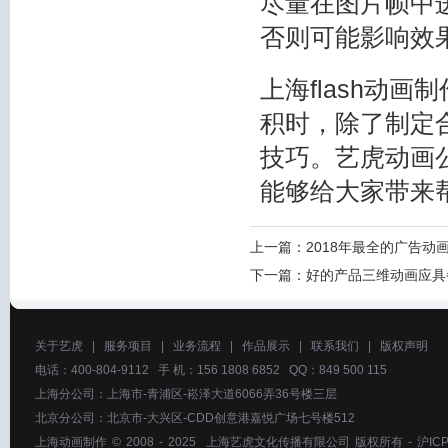
尽量在图片帧中
否则可能影响效
上海flash动
积时，除了制定
技巧。艺虎动画
能够给大家带来
上一篇：
2018年最全的广告动
下一篇：
好的产品三维动画应具
关于艺虎
|
服务项目
|
业务流程
|
作品展示
|
联系我们
|
版权声明
电话：400-804-9112 手 机：156 1808 6852 QQ：849 500 115
上海分公司：上海市-青浦区-崧泽大道6066弄36号楼三层
北京分公司：北京市-大兴区-CDD创意港嘉悦广场七号楼512
上海动画制作
© 2008 - 2025
上海艺虎文化传播有限公司
版权所有 -
沪ICP