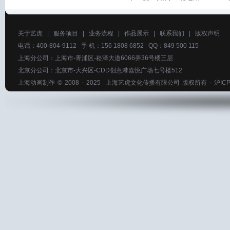
关于艺虎
|
服务项目
|
业务流程
|
作品展示
|
联系我们
|
版权声明
电话：400-804-9112 手 机：156 1808 6852 QQ：849 500 115
上海分公司：上海市-青浦区-崧泽大道6066弄36号楼三层
北京分公司：北京市-大兴区-CDD创意港嘉悦广场七号楼512
上海动画制作
© 2008 - 2025
上海艺虎文化传播有限公司
版权所有 -
沪ICP