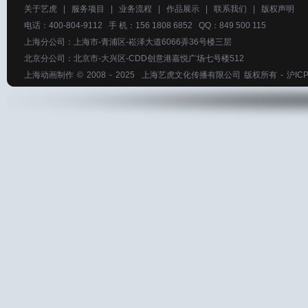
关于艺虎
|
服务项目
|
业务流程
|
作品展示
|
联系我们
|
版权声明
电话：400-804-9112 手 机：156 1808 6852 QQ：849 500 115
上海分公司：上海市-青浦区-崧泽大道6066弄36号楼三层
北京分公司：北京市-大兴区-CDD创意港嘉悦广场七号楼512
上海动画制作
© 2008 - 2025
上海艺虎文化传播有限公司
版权所有 -
沪ICP