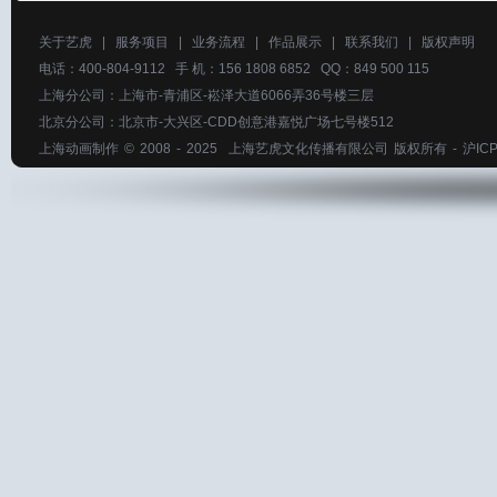
关于艺虎
|
服务项目
|
业务流程
|
作品展示
|
联系我们
|
版权声明
电话：400-804-9112 手 机：156 1808 6852 QQ：849 500 115
上海分公司：上海市-青浦区-崧泽大道6066弄36号楼三层
北京分公司：北京市-大兴区-CDD创意港嘉悦广场七号楼512
上海动画制作
© 2008 - 2025
上海艺虎文化传播有限公司
版权所有 -
沪ICP