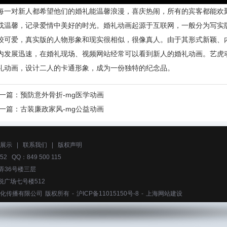
每一对新人都希望他们的婚礼能温馨浪漫，喜庆热闹，所有的宾客都能欢
或温馨，记录爱情中美好的时光。婚礼动画起源于互联网，一般分为写实
较可爱，真实版的人物形象和现实很相似，很像真人。由于其形式新颖、
内发展迅速，在婚礼现场、视频网站经常可以看到新人的婚礼动画。艺虎
礼动画，设计二人的卡通形象，成为一份独特的纪念品。
一篇：
预防意外骨折-mg医学动画
一篇：
古装廉政家风-mg公益动画
展示
|
联系我们
|
版权声明
52 QQ：849 500 115
弄36号楼三层
悦广场七号楼512
化传播有限公司
版权所有 -
沪ICP备11015150号-8
-
上海网站建设