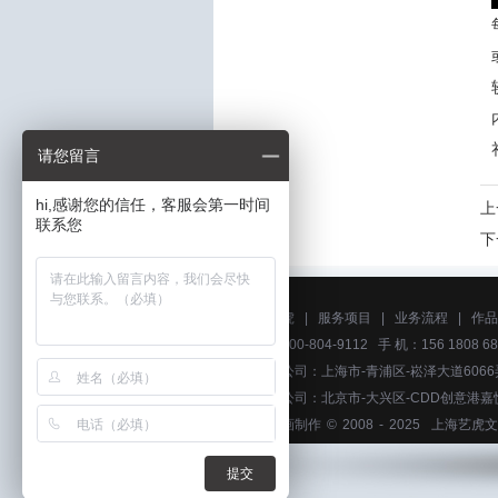
请您留言
hi,感谢您的信任，客服会第一时间
上
联系您
下
关于艺虎
|
服务项目
|
业务流程
|
作品
电话：400-804-9112 手 机：156 1808 68
上海分公司：上海市-青浦区-崧泽大道6066
北京分公司：北京市-大兴区-CDD创意港嘉
上海动画制作
© 2008 - 2025
上海艺虎文
提交