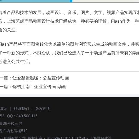
随着产品和技术的发展，
动画设计
、音乐、图片、文字、视频产品实现互
彩，上海艺虎
产品动画设计
技术已经成为一种必要的理解，Flash作为
会的关注。
Flash产品将平面图像转化为以简单的图片浏览形式生成的动画文件，并
了一种新的形式，不能否认，我们已经进入了一个动漫产品前所未有的动画时
渐进入公共生活。
一篇：
让爱凝聚温暖：公益宣传动画
一篇：
锦绣江南：企业宣传mg动画
展示
|
联系我们
|
版权声明
52 QQ：849 500 115
弄36号楼三层
悦广场七号楼512
化传播有限公司
版权所有 -
沪ICP备11015150号-8
-
上海网站建设