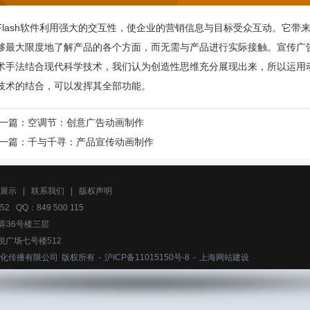
Flash软件利用强大的交互性，使企业的营销信息与目标受众互动。它带
够最大限度地了解产品的各个方面，而无需与产品进行实际接触。
宣传广
术手法结合现代科学技术，我们认为创造性思维充分展现出来，所以运用
技术的结合，可以发挥其全部功能。
一篇：
空调节：创意广告动画制作
一篇：
千与千寻：产品宣传动画制作
展示
|
联系我们
|
版权声明
52 QQ：849 500 115
弄36号楼三层
悦广场七号楼512
化传播有限公司
版权所有 -
沪ICP备11015150号-8
-
上海网站建设