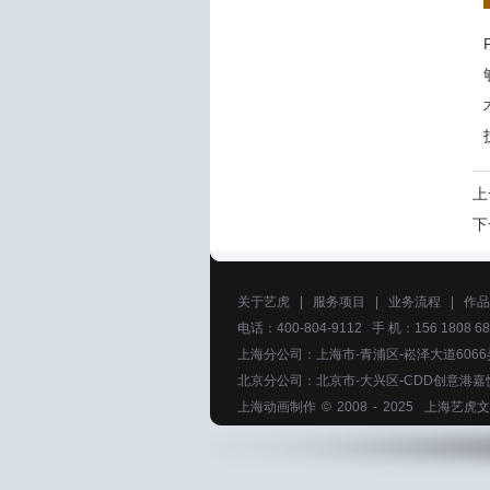
上
下
关于艺虎
|
服务项目
|
业务流程
|
作品
电话：400-804-9112 手 机：156 1808 68
上海分公司：上海市-青浦区-崧泽大道6066
北京分公司：北京市-大兴区-CDD创意港嘉
上海动画制作
© 2008 - 2025
上海艺虎文