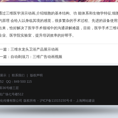
通过三维医学演示动画,介绍细胞的基本结构、功 能体系和生物学特征;
的原理.会给人以身临其境的感觉，很多繁杂的手术过程、先进的设备使
出来，恰好解决了医学手术领域中的沟通讲解难题，目前，医学手术三维
企业、医学院实验室，提升培训效率的好帮手。
一篇：
三维水龙头卫浴产品展示动画
一篇：
自动剃须刀：三维广告动画视频
展示
|
联系我们
|
版权声明
52 QQ：849 500 115
弄36号楼三层
悦广场七号楼512
化传播有限公司
版权所有 -
沪ICP备11015150号-8
-
上海网站建设