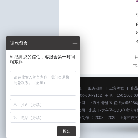
请您留言
hi,感谢您的信任，客服会第一时间
上
联系您
下
关于艺虎
|
服务项目
|
业务流程
|
作品
电话：400-804-9112 手 机：156 1808 68
上海分公司：上海市-青浦区-崧泽大道6066
北京分公司：北京市-大兴区-CDD创意港嘉
上海动画制作
© 2008 - 2025
上海艺虎文
提交