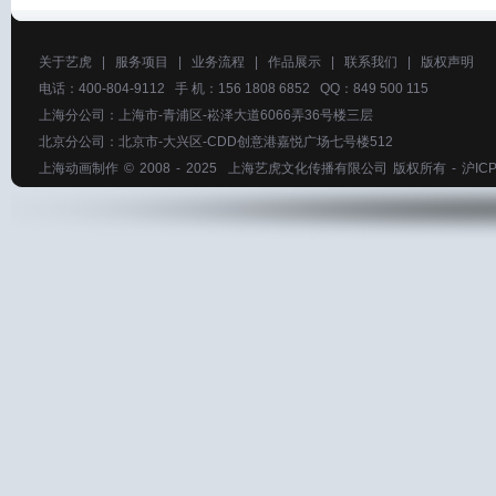
关于艺虎
|
服务项目
|
业务流程
|
作品展示
|
联系我们
|
版权声明
电话：400-804-9112 手 机：156 1808 6852 QQ：849 500 115
上海分公司：上海市-青浦区-崧泽大道6066弄36号楼三层
北京分公司：北京市-大兴区-CDD创意港嘉悦广场七号楼512
上海动画制作
© 2008 - 2025
上海艺虎文化传播有限公司
版权所有 -
沪ICP