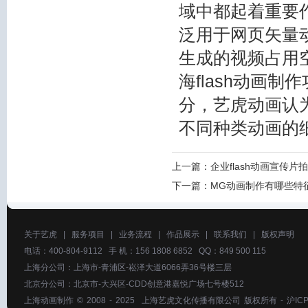
域中都起着重要作
泛用于网页矢量
生成的视频占用
海flash动画
分，艺虎动画认
不同种类动画的
上一篇：
企业flash动画宣传
下一篇：
MG动画制作有哪些特
关于艺虎
|
服务项目
|
业务流程
|
作品展示
|
联系我们
|
版权声明
电话：400-804-9112 手 机：156 1808 6852 QQ：849 500 115
上海分公司：上海市-青浦区-崧泽大道6066弄36号楼三层
北京分公司：北京市-大兴区-CDD创意港嘉悦广场七号楼512
上海动画制作
© 2008 - 2025
上海艺虎文化传播有限公司
版权所有 -
沪ICP