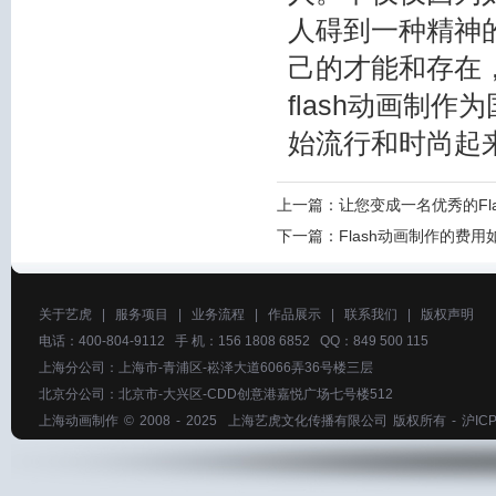
人碍到一种精神
己的才能和存在
flash动画制作
为
始流行和时尚起
上一篇：
让您变成一名优秀的Fl
下一篇：
Flash动画制作的费用
关于艺虎
|
服务项目
|
业务流程
|
作品展示
|
联系我们
|
版权声明
电话：400-804-9112 手 机：156 1808 6852 QQ：849 500 115
上海分公司：上海市-青浦区-崧泽大道6066弄36号楼三层
北京分公司：北京市-大兴区-CDD创意港嘉悦广场七号楼512
上海动画制作
© 2008 - 2025
上海艺虎文化传播有限公司
版权所有 -
沪ICP