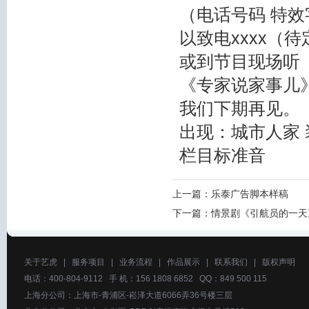
（电话号码 特
以致电xxxx（待
或到节目现场听
《专家说家事儿
我们下期再见。
出现：城市人家
栏目标准音
上一篇：
乐泰广告脚本样稿
下一篇：
情景剧《引航员的一天
关于艺虎
|
服务项目
|
业务流程
|
作品展示
|
联系我们
|
版权声明
电话：400-804-9112 手 机：156 1808 6852 QQ：849 500 115
上海分公司：上海市-青浦区-崧泽大道6066弄36号楼三层