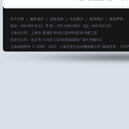
关于艺虎
|
服务项目
|
业务流程
|
作品展示
|
联系我们
|
版权声明
电话：400-804-9112 手 机：156 1808 6852 QQ：849 500 115
上海分公司：上海市-青浦区-崧泽大道6066弄36号楼三层
北京分公司：北京市-大兴区-CDD创意港嘉悦广场七号楼512
上海动画制作
© 2008 - 2025
上海艺虎文化传播有限公司
版权所有 -
沪ICP