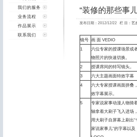
我们的服务
“装修的那些事儿
业务流程
发布日期：2012/12/22 栏 目：
艺
作品展示
联系我们
镜号
画 面 VEDIO
1
六位专家的授课场景或
物照片的快速切换。
2
授课席间的特写镜头。
3
六大主题画面特效字幕
4
六大专家授课画面拼叠
效字幕展示。
5
专家说家事动漫人物骑
轴拿着大刷子飞入进场
用大刷子自屏幕上刷出“
家说家事儿”的字幕以及