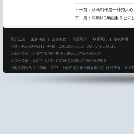
上一篇：
动画制作是一种扣人心
下一篇：
深圳MG动画制作公司
关于艺虎
|
服务项目
|
业务流程
|
作品展示
|
联系我们
|
版权声明
电话：400-804-9112 手 机：156 1808 6852 QQ：849 500 115
上海分公司：上海市-青浦区-崧泽大道6066弄36号楼三层
北京分公司：北京市-大兴区-CDD创意港嘉悦广场七号楼512
上海动画制作
© 2008 - 2025
上海艺虎文化传播有限公司
版权所有 -
沪ICP