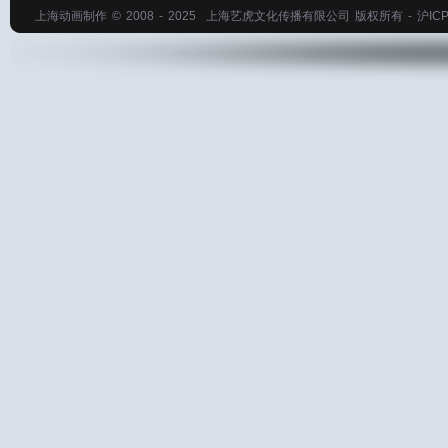
上海动画制作
© 2008 - 2025
上海艺虎文化传播有限公司
版权所有 -
沪ICP