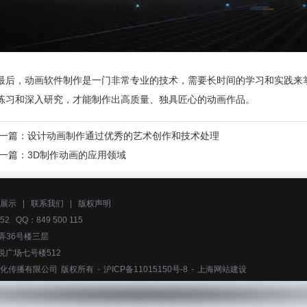
最后，动画软件制作是一门非常专业的技术，需要长时间的学习和实践来
练习和深入研究，才能制作出高质量、独具匠心的动画作品。
一篇：
设计动画制作通过优秀的艺术创作和技术处理
一篇：
3D制作动画的应用领域
展示
|
联系我们
|
版权声明
52 QQ：849 500 115
弄36号楼三层
悦广场七号楼512
化传播有限公司
版权所有 -
沪ICP备11015150号-8
-
上海网站建设