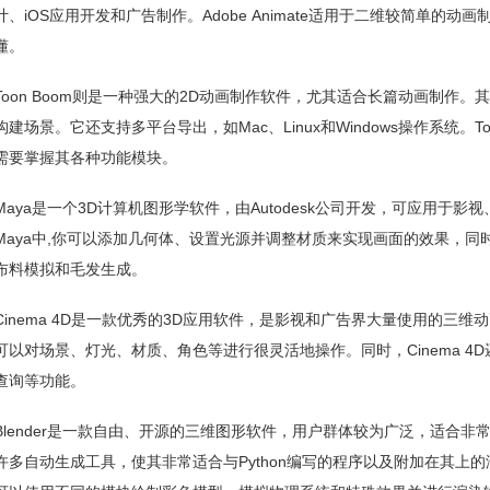
计、iOS应用开发和广告制作。Adobe Animate适用于二维较简单的
懂。
Toon Boom则是一种强大的2D动画制作软件，尤其适合长篇动画制作
构建场景。它还支持多平台导出，如Mac、Linux和Windows操作系统。T
需要掌握其各种功能模块。
Maya是一个3D计算机图形学软件，由Autodesk公司开发，可应用于
Maya中,你可以添加几何体、设置光源并调整材质来实现画面的效果，
布料模拟和毛发生成。
Cinema 4D是一款优秀的3D应用软件，是影视和广告界大量使用的三
可以对场景、灯光、材质、角色等进行很灵活地操作。同时，Cinema 4D还支持Sp
查询等功能。
Blender是一款自由、开源的三维图形软件，用户群体较为广泛，适合非常规
许多自动生成工具，使其非常适合与Python编写的程序以及附加在其上的渲染