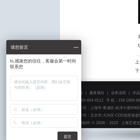
请您留言
hi,感谢您的信任，客服会第一时间
上
联系您
下
关于艺虎
|
服务项目
|
业务流程
|
作品
电话：400-804-9112 手 机：156 1808 68
上海分公司：上海市-青浦区-崧泽大道6066
北京分公司：北京市-大兴区-CDD创意港嘉
上海动画制作
© 2008 - 2025
上海艺虎文
提交