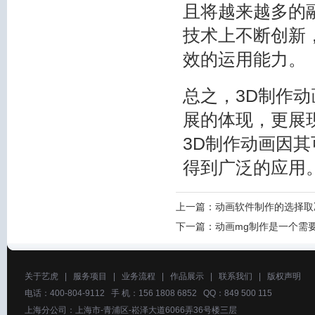
且将越来越多的
技术上不断创新
效的运用能力。
总之，3D制作
展的体现，更展
3D制作动画因
得到广泛的应用
上一篇：
动画软件制作的选择取
下一篇：
动画mg制作是一个需
关于艺虎
|
服务项目
|
业务流程
|
作品展示
|
联系我们
|
版权声明
电话：400-804-9112 手 机：156 1808 6852 QQ：849 500 115
上海分公司：上海市-青浦区-崧泽大道6066弄36号楼三层