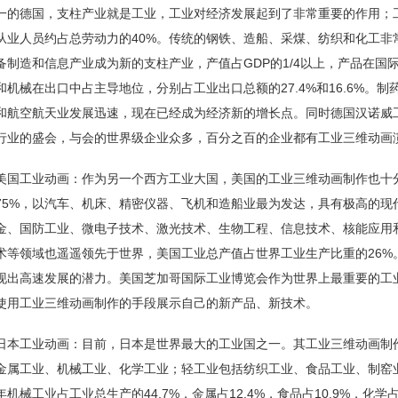
一的德国，支柱产业就是工业，工业对经济发展起到了非常重要的作用；工
从业人员约占总劳动力的40%。传统的钢铁、造船、采煤、纺织和化工非
备制造和信息产业成为新的支柱产业，产值占GDP的1/4以上，产品在国
和机械在出口中占主导地位，分别占工业出口总额的27.4%和16.6%。
和航空航天业发展迅速，现在已经成为经济新的增长点。同时德国汉诺威
行业的盛会，与会的世界级企业众多，百分之百的企业都有工业三维动画
美国
工业动画
：作为另一个西方工业大国，美国的工业三维动画制作也十
75%，以汽车、机床、精密仪器、飞机和造船业最为发达，具有极高的现
金、国防工业、微电子技术、激光技术、生物工程、信息技术、核能应用
术等领域也遥遥领先于世界，美国工业总产值占世界工业生产比重的26%
现出高速发展的潜力。美国芝加哥国际工业博览会作为世界上最重要的工
使用工业三维动画制作的手段展示自己的新产品、新技术。
日本工业动画：目前，日本是世界最大的工业国之一。其工业
三维动画制
金属工业、机械工业、化学工业；轻工业包括纺织工业、食品工业、制窑业
年机械工业占工业总生产的44.7%，金属占12.4%，食品占10.9%，化学占