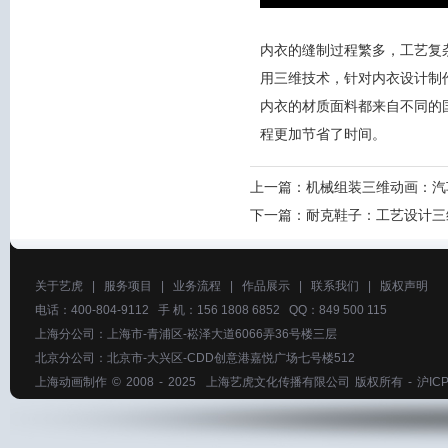
内衣的缝制过程繁多，工艺复
用三维技术，针对内衣设计制
内衣的材质面料都来自不同的
程更加节省了时间。
上一篇：
机械组装三维动画：汽
下一篇：
耐克鞋子：工艺设计三
关于艺虎
|
服务项目
|
业务流程
|
作品展示
|
联系我们
|
版权声明
电话：400-804-9112 手 机：156 1808 6852 QQ：849 500 115
上海分公司：上海市-青浦区-崧泽大道6066弄36号楼三层
北京分公司：北京市-大兴区-CDD创意港嘉悦广场七号楼512
上海动画制作
© 2008 - 2025
上海艺虎文化传播有限公司
版权所有 -
沪ICP