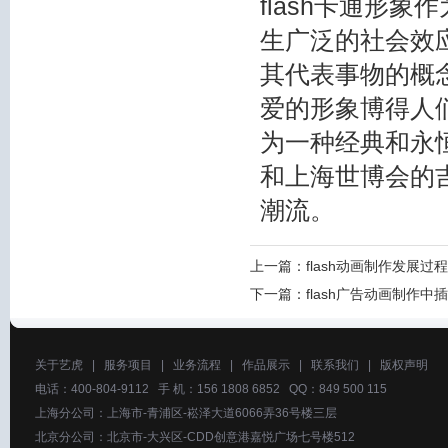
flash卡通形
生广泛的社会效应
其代表事物的概
爱的形象博得人们
为一种经典和永
和上海世博会的
潮流。
上一篇：
flash动画制作发展过程
下一篇：
flash广告动画制作
关于艺虎
|
服务项目
|
业务流程
|
作品展示
|
联系我们
|
版权声明
电话：400-804-9112 手 机：156 1808 6852 QQ：849 500 115
上海分公司：上海市-青浦区-崧泽大道6066弄36号楼三层
北京分公司：北京市-大兴区-CDD创意港嘉悦广场七号楼512