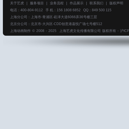
关于艺虎
|
服务项目
|
业务流程
|
作品展示
|
联系我们
|
版权声明
电话：400-804-9112 手 机：156 1808 6852 QQ：849 500 115
上海分公司：上海市-青浦区-崧泽大道6066弄36号楼三层
北京分公司：北京市-大兴区-CDD创意港嘉悦广场七号楼512
上海动画制作
© 2008 - 2025
上海艺虎文化传播有限公司
版权所有 -
沪ICP